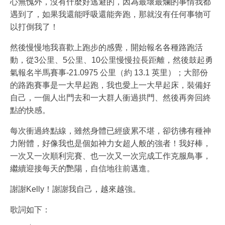
心無愧外，沒有什麼好逃避的，因為最壞最爛的事情我都
遇到了，如果我還能呼吸還能奔跑，那就沒有任何事物可
以打倒我了！
然後慢慢地我喜歡上跑步的感覺，開始報名各種路跑活
動，從3公里、5公里、10公里慢慢拉長距離，然後鼓起勇
氣報名半馬賽事-21.0975 公里（約 13.1 英里）；大部份
的路跑賽事是一大早起跑，我也愛上一大早起床，裝備好
自己，一個人出門去和一大群人衝過拱門、然後再奔回終
點的快感。
每次衝過終點線，雖然身體已經疲累不堪，卻彷彿有種神
力附體，好像我也是個如神力女超人般的強者！我好棒，
一次又一次順利完賽、也一次又一次完成工作克服鳥事，
繼續迎接每天的艷陽，自信地往前邁進。
謝謝Kelly！謝謝我自己，越來越強。
歌詞如下：