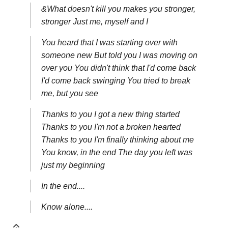
&What doesn't kill you makes you stronger,
stronger Just me, myself and I
You heard that I was starting over with
someone new But told you I was moving on
over you You didn't think that I'd come back
I'd come back swinging You tried to break
me, but you see
Thanks to you I got a new thing started
Thanks to you I'm not a broken hearted
Thanks to you I'm finally thinking about me
You know, in the end The day you left was
just my beginning
In the end....
Know alone....