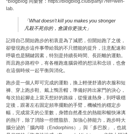
*BlogBlog 同樂會：https://blogblog.club/party/?ref=wen-
lab.
「What doesn't kill you makes you stronger
凡殺不死你的，會讓你更強大」
記得自己開始跑步的初衷是為了減肥，但開始跑了之後，
卻發現跑步這件事帶給我的不只體能的提升，注意配速和
呼吸也是關鍵因素，特別是持續長時間、長距離的運動。
而且跑步路程中，有各種跑進腦袋裡的想法和念頭，也會
在這個時候一起平衡與消化。
跑步是一個人即可完成的運動，換上輕便舒適的衣服和短
褲、穿上跑步鞋、戴上鴨舌帽，準備好跨出家門的決心，
每次抬起腳走上當天想好的路線，從慢速熱身，到呼吸穩
定後，跟著左右固定頻率擺動的手臂，機械性的穩定步
幅，完成當天的公里數，身體自然產生的熱能和暢快淋漓
的熱汗，除了消除一些體脂肪、加強心肺能力，跑步時大
腦分泌的「腦內啡（Endorphins）」與「多巴胺」，也就