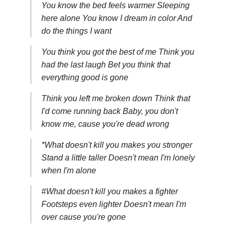
You know the bed feels warmer Sleeping
here alone You know I dream in color And
do the things I want
You think you got the best of me Think you
had the last laugh Bet you think that
everything good is gone
Think you left me broken down Think that
I'd come running back Baby, you don't
know me, cause you're dead wrong
*What doesn't kill you makes you stronger
Stand a little taller Doesn't mean I'm lonely
when I'm alone
#What doesn't kill you makes a fighter
Footsteps even lighter Doesn't mean I'm
over cause you're gone