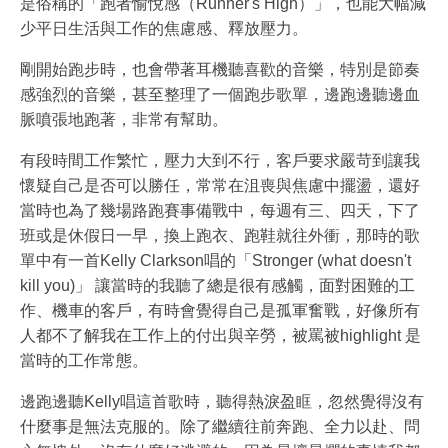
是俗稱的「跑者愉悅感（Runner's High）」，也能大幅減
少平日生活與工作的焦慮感、釋放壓力。
剛開始跑步時，也會帶著耳機聽喜歡的音樂，特別是節奏
感強烈的音樂，甚至整理了一個跑步歌單，邊跑邊聽邊血
脈噴張地跑著，非常有幫助。
有段時間工作繁忙，壓力大到不行，客戶要求嚴苛到讓我
懷疑自己是否可以勝任，常常在沮喪與焦慮中擺盪，還好
當時也為了幾場路跑賽事備戰中，每週有三、四天，下了
班或是休假日一早，換上跑衣、跑鞋就往外衝，那時的歌
單中有一首Kelly Clarkson唱的「Stronger (what doesn't
kill you)」 讓當時的我聽了總是很有感觸，面對困難的工
作、機車的客戶，有時會覺得自己是孤軍奮戰，好像所有
人都不了解我在工作上的付出與辛勞，被罵被highlight 是
當時的工作常態。
邊跑邊聽Kelly唱這首歌時，聽得熱淚盈眶，忽然覺得沒有
什麼事是無法克服的。除了繼續往前奔跑、全力以赴、問